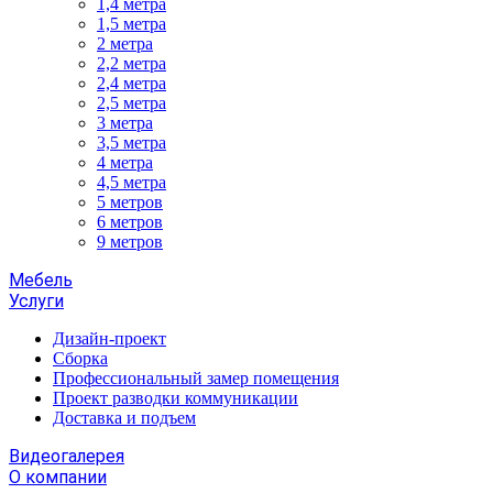
1,4 метра
1,5 метра
2 метра
2,2 метра
2,4 метра
2,5 метра
3 метра
3,5 метра
4 метра
4,5 метра
5 метров
6 метров
9 метров
Мебель
Услуги
Дизайн-проект
Сборка
Профессиональный замер помещения
Проект разводки коммуникации
Доставка и подъем
Видеогалерея
О компании