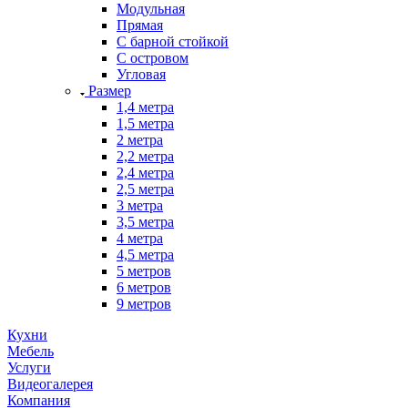
Модульная
Прямая
С барной стойкой
С островом
Угловая
Размер
1,4 метра
1,5 метра
2 метра
2,2 метра
2,4 метра
2,5 метра
3 метра
3,5 метра
4 метра
4,5 метра
5 метров
6 метров
9 метров
Кухни
Мебель
Услуги
Видеогалерея
Компания