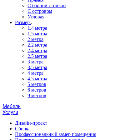
С барной стойкой
С островом
Угловая
Размер
1,4 метра
1,5 метра
2 метра
2,2 метра
2,4 метра
2,5 метра
3 метра
3,5 метра
4 метра
4,5 метра
5 метров
6 метров
9 метров
Мебель
Услуги
Дизайн-проект
Сборка
Профессиональный замер помещения
Проект разводки коммуникации