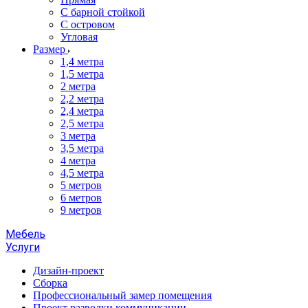
С барной стойкой
С островом
Угловая
Размер
1,4 метра
1,5 метра
2 метра
2,2 метра
2,4 метра
2,5 метра
3 метра
3,5 метра
4 метра
4,5 метра
5 метров
6 метров
9 метров
Мебель
Услуги
Дизайн-проект
Сборка
Профессиональный замер помещения
Проект разводки коммуникации