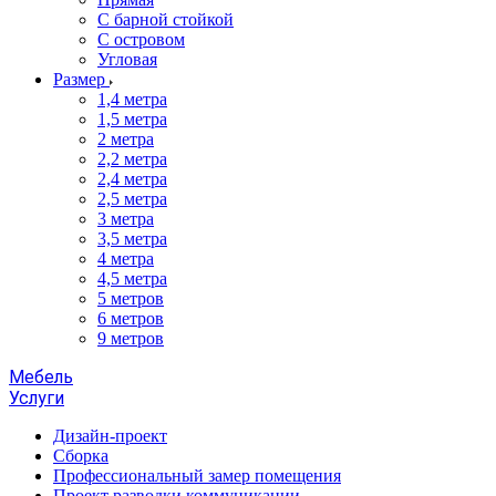
С барной стойкой
С островом
Угловая
Размер
1,4 метра
1,5 метра
2 метра
2,2 метра
2,4 метра
2,5 метра
3 метра
3,5 метра
4 метра
4,5 метра
5 метров
6 метров
9 метров
Мебель
Услуги
Дизайн-проект
Сборка
Профессиональный замер помещения
Проект разводки коммуникации