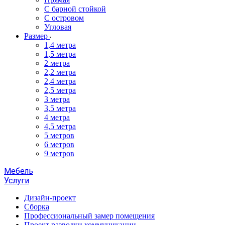
С барной стойкой
С островом
Угловая
Размер
1,4 метра
1,5 метра
2 метра
2,2 метра
2,4 метра
2,5 метра
3 метра
3,5 метра
4 метра
4,5 метра
5 метров
6 метров
9 метров
Мебель
Услуги
Дизайн-проект
Сборка
Профессиональный замер помещения
Проект разводки коммуникации