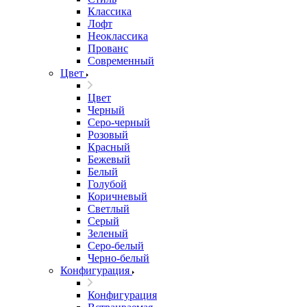
Классика
Лофт
Неоклассика
Прованс
Современный
Цвет
Цвет
Черный
Серо-черный
Розовый
Красный
Бежевый
Белый
Голубой
Коричневый
Светлый
Серый
Зеленый
Серо-белый
Черно-белый
Конфигурация
Конфигурация