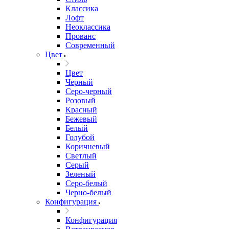
Классика
Лофт
Неоклассика
Прованс
Современный
Цвет
Цвет
Черный
Серо-черный
Розовый
Красный
Бежевый
Белый
Голубой
Коричневый
Светлый
Серый
Зеленый
Серо-белый
Черно-белый
Конфигурация
Конфигурация