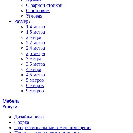
С барной стойкой
С островом
Угловая
Размер
1,4 метра
1,5 метра
2 метра
2,2 метра
2,4 метра
2,5 метра
3 метра
3,5 метра
4 метра
4,5 метра
5 метров
6 метров
9 метров
Мебель
Услуги
Дизайн-проект
Сборка
Профессиональный замер помещения
Проект разводки коммуникации