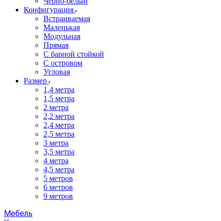
Черно-белый
Конфигурация
Встраиваемая
Маленькая
Модульная
Прямая
С барной стойкой
С островом
Угловая
Размер
1,4 метра
1,5 метра
2 метра
2,2 метра
2,4 метра
2,5 метра
3 метра
3,5 метра
4 метра
4,5 метра
5 метров
6 метров
9 метров
Мебель