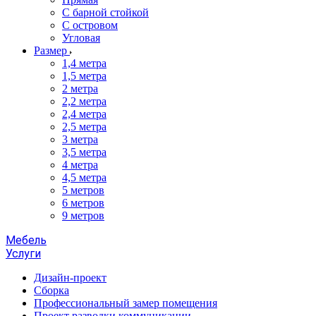
С барной стойкой
С островом
Угловая
Размер
1,4 метра
1,5 метра
2 метра
2,2 метра
2,4 метра
2,5 метра
3 метра
3,5 метра
4 метра
4,5 метра
5 метров
6 метров
9 метров
Мебель
Услуги
Дизайн-проект
Сборка
Профессиональный замер помещения
Проект разводки коммуникации