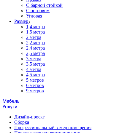
С барной стойкой
С островом
Угловая
Размер
1,4 метра
1,5 метра
2 метра
2,2 метра
2,4 метра
2,5 метра
3 метра
3,5 метра
4 метра
4,5 метра
5 метров
6 метров
9 метров
Мебель
Услуги
Дизайн-проект
Сборка
Профессиональный замер помещения
Проект разводки коммуникации